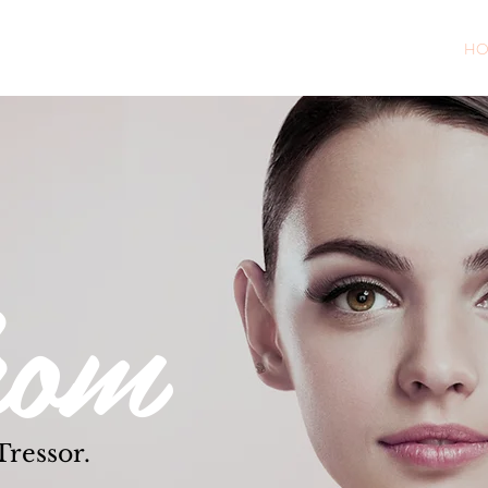
HO
kom
Tressor.