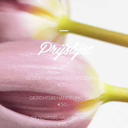
Prijslijst
GEZICHTSBEHANDELING CLEANING
€35,-
GEZICHTSBEHANDELING "CARE"
€50,-
GEZICHTSBEHANDELING LUXE
€55,-