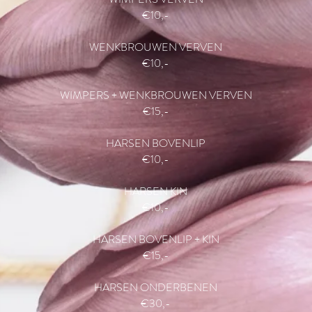
€10,-
WENKBROUWEN VERVEN
€10,-
WIMPERS + WENKBROUWEN VERVEN
€15,-
HARSEN BOVENLIP
€10,-
HARSEN KIN
€10,-
HARSEN BOVENLIP + KIN
€15,-
HARSEN ONDERBENEN
€30,-