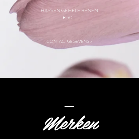
HARSEN GEHELE BENEN
€50,-
CONTACTGEGEVENS >
Merken