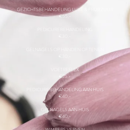
GEZICHTSBEHANDELING LUXE & FRUITZUUR
€55,-
PEDICUREBEHANDELING
€30,-
GELNAGELS OP HANDEN OF TENEN
€30,-
VOETREFLEX
€25,-
PEDICUREBEHANDELING AAN HUIS
€40,-
GELNAGELS AAN HUIS
€40,-
WIMPERS VERVEN